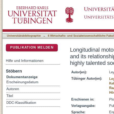
Longitudinal motor performance development i
DSpace Repositorium (Manakin basiert)
success: An 8-year prospective study of high
Universitätsbibliographie
→
6 Wirtschafts- und Sozialwissenschaftliche Fakul
PUBLIKATION MELDEN
Longitudinal moto
and its relationsh
Hilfe und Informationen
highly talented so
Stöbern
Autor(en):
Ley
Dokumentanzeige
Tübinger Autor(en):
Ley
Erscheinungsdatum
Ke
Ra
Autoren
Hön
Titel
Erschienen in:
Plo
DDC-Klassifikation
Verlagsangabe:
Pub
Sprache:
Eng