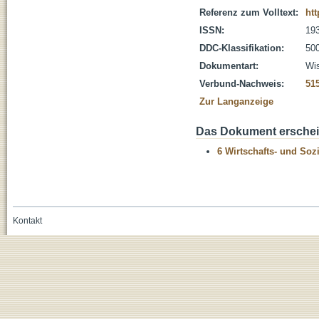
Referenz zum Volltext:
htt
ISSN:
19
DDC-Klassifikation:
500
Dokumentart:
Wis
Verbund-Nachweis:
51
Zur Langanzeige
Das Dokument erschein
6 Wirtschafts- und Soz
Kontakt