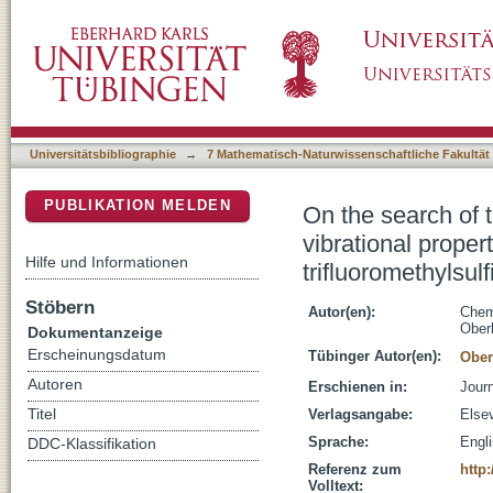
On the search of the influence of substituents 
DSpace Repositorium (Manakin basiert)
substituted sulfinylanilines: Study of p-trifluo
Universitätsbibliographie
→
7 Mathematisch-Naturwissenschaftliche Fakultät
PUBLIKATION MELDEN
On the search of t
vibrational propert
Hilfe und Informationen
trifluoromethylsulf
Stöbern
Autor(en):
Chem
Ober
Dokumentanzeige
Erscheinungsdatum
Tübinger Autor(en):
Ober
Autoren
Erschienen in:
Journ
Titel
Verlagsangabe:
Else
Sprache:
Engl
DDC-Klassifikation
Referenz zum
http
Volltext: