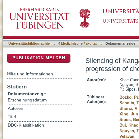
Silencing of Kangai 1 C-terminal interacting
DSpace Repositorium (Manakin basiert)
cholangiocarcinoma
Universitätsbibliographie
→
4 Medizinische Fakultät
→
Dokumentanzeige
PUBLIKATION MELDEN
Silencing of Kang
progression of c
Hilfe und Informationen
Autor(en):
Khac Cuon
Nguyen
;
B
Stöbern
P.
;
Sipos,
Dokumentanzeige
Tübinger
Bozko, P
Erscheinungsdatum
Autor(en):
Scholta, 
Autoren
Bhuria, V
Xing, Jun
Titel
Sipos, Be
DDC-Klassifikation
Bui, Khac
Nguyen, T
Velavan, 