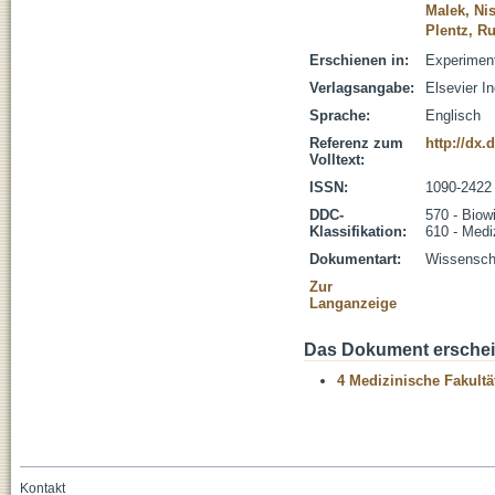
Malek, Nis
Plentz, R
Erschienen in:
Experiment
Verlagsangabe:
Elsevier I
Sprache:
Englisch
Referenz zum
http://dx.
Volltext:
ISSN:
1090-2422
DDC-
570 - Biow
Klassifikation:
610 - Medi
Dokumentart:
Wissenscha
Zur
Langanzeige
Das Dokument erschein
4 Medizinische Fakultä
Kontakt