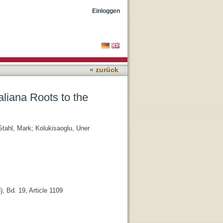
phere
Einloggen
« zurück
liana Roots to the
Stahl, Mark
;
Kolukisaoglu, Uner
), Bd. 19, Article 1109