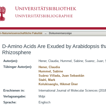
 by Arabidopsis thaliana Roots to the Rhizos
asiert)
h-Naturwissenschaftliche Fakultät
→
Dokumentanzeige
D-Amino Acids Are Exuded by Arabidopsis tha
Rhizosphere
Autor(en):
Hener, Claudia
;
Hummel, Sabine
;
Suarez, Juan
;
Tübinger Autor(en):
Hener, Claudia
Hummel, Sabine
Suárez Villada, Juan Sebastián
Stahl, Mark
Kolukisaoglu, Hikmet Üner
Erschienen in:
International Journal of Molecular Sciences (2018
Verlagsangabe:
Mdpi
Sprache:
Englisch