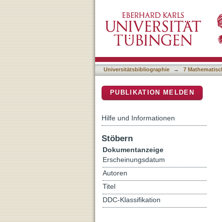
D-Amino Acids Are Exuded
DSpace Repositorium (Manakin b
Universitätsbibliographie
→
7 Mathematisc
PUBLIKATION MELDEN
Hilfe und Informationen
Stöbern
Dokumentanzeige
Erscheinungsdatum
Autoren
Titel
DDC-Klassifikation