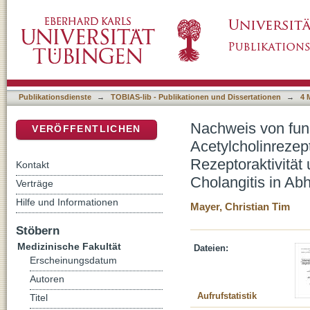
Nachweis von funktionellen Antikörpern geg
DSpace Repositorium (Manakin basiert)
Analyse ihres Einflusses auf die Rezeptoraktiv
biliärer Cholangitis in Abhängigkeit von Art 
Publikationsdienste
→
TOBIAS-lib - Publikationen und Dissertationen
→
4 
Nachweis von fun
VERÖFFENTLICHEN
Acetylcholinrezep
Rezeptoraktivität 
Kontakt
Cholangitis in Ab
Verträge
Hilfe und Informationen
Mayer, Christian Tim
Stöbern
Medizinische Fakultät
Dateien:
Erscheinungsdatum
Autoren
Aufrufstatistik
Titel