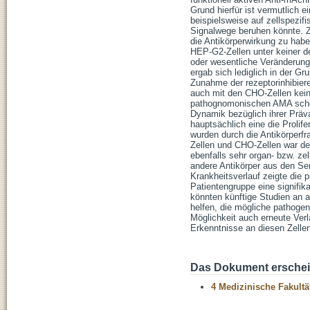
Grund hierfür ist vermutlich 
beispielsweise auf zellspezi
Signalwege beruhen könnte. Zu
die Antikörperwirkung zu hab
HEP-G2-Zellen unter keiner d
oder wesentliche Veränderung
ergab sich lediglich in der Gr
Zunahme der rezeptorinhibiere
auch mit den CHO-Zellen keine
pathognomonischen AMA schein
Dynamik bezüglich ihrer Präva
hauptsächlich eine die Prolif
wurden durch die Antikörperfr
Zellen und CHO-Zellen war de
ebenfalls sehr organ- bzw. ze
andere Antikörper aus den Ser
Krankheitsverlauf zeigte die pr
Patientengruppe eine signifik
könnten künftige Studien an
helfen, die mögliche pathogen
Möglichkeit auch erneute Ver
Erkenntnisse an diesen Zellen
Das Dokument erschein
4 Medizinische Fakultä