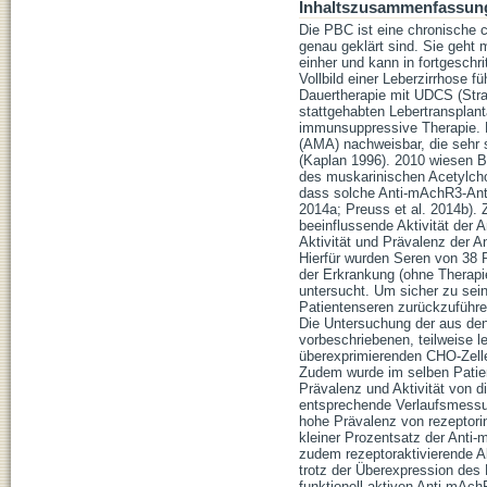
Inhaltszusammenfassun
Die PBC ist eine chronische
genau geklärt sind. Sie geht 
einher und kann in fortgesch
Vollbild einer Leberzirrhose f
Dauertherapie mit UDCS (Stra
stattgehabten Lebertransplant
immunsuppressive Therapie. B
(AMA) nachweisbar, die sehr 
(Kaplan 1996). 2010 wiesen B
des muskarinischen Acetylcho
dass solche Anti-mAchR3-Anti
2014a; Preuss et al. 2014b). Z
beeinflussende Aktivität der 
Aktivität und Prävalenz der A
Hierfür wurden Seren von 38 
der Erkrankung (ohne Therapi
untersucht. Um sicher zu sein
Patientenseren zurückzuführe
Die Untersuchung der aus den S
vorbeschriebenen, teilweise 
überexprimierenden CHO-Zelle
Zudem wurde im selben Patient
Prävalenz und Aktivität von di
entsprechende Verlaufsmessu
hohe Prävalenz von rezeptori
kleiner Prozentsatz der Anti
zudem rezeptoraktivierende A
trotz der Überexpression des 
funktionell aktiven Anti-mAch