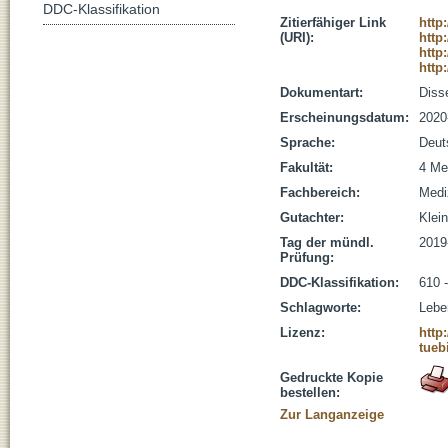
DDC-Klassifikation
Zitierfähiger Link
http
(URI):
http
http
http
Dokumentart:
Disse
Erscheinungsdatum:
2020
Sprache:
Deut
Fakultät:
4 Me
Fachbereich:
Medi
Gutachter:
Klein
Tag der mündl.
2019
Prüfung:
DDC-Klassifikation:
610 
Schlagworte:
Leber
Lizenz:
http
tueb
Gedruckte Kopie
bestellen:
Zur Langanzeige