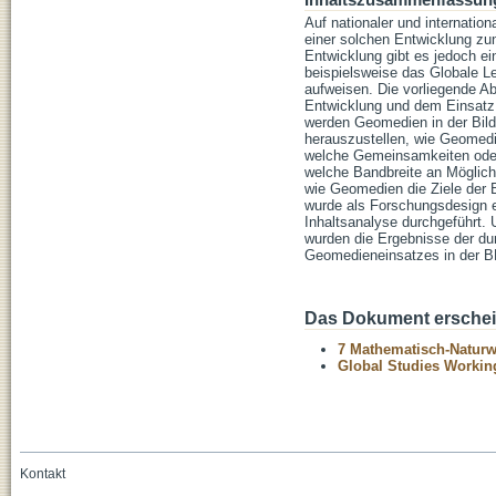
Inhaltszusammenfassun
Auf nationaler und internatio
einer solchen Entwicklung zu
Entwicklung gibt es jedoch e
beispielsweise das Globale L
aufweisen. Die vorliegende Ab
Entwicklung und dem Einsatz 
werden Geomedien in der Bildu
herauszustellen, wie Geomedi
welche Gemeinsamkeiten oder 
welche Bandbreite an Möglich
wie Geomedien die Ziele der B
wurde als Forschungsdesign e
Inhaltsanalyse durchgeführt. 
wurden die Ergebnisse der du
Geomedieneinsatzes in der B
Das Dokument erschein
7 Mathematisch-Naturwi
Global Studies Working
Kontakt