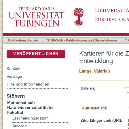
Kartieren für die Zukunft - Geomedien in der
DSpace Repositorium (Manakin basiert)
Publikationsdienste
→
TOBIAS-lib - Publikationen und Dissertationen
→
7 
Kartieren für die 
VERÖFFENTLICHEN
Entwicklung
Kontakt
Lange, Valerian
Verträge
Hilfe und Informationen
Dateien:
Stöbern
Mathematisch-
Naturwissenschaftliche
Aufrufstatistik
Fakultät
Erscheinungsdatum
Zitierfähiger Link (URI):
Autoren