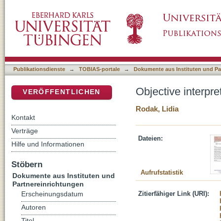
Objective interpretation as conforming interpr
DSpace Repositorium (Manakin basiert)
Publikationsdienste
→
TOBIAS-portale
→
Dokumente aus Instituten und Pa
Objective interpre
VERÖFFENTLICHEN
Rodak, Lidia
Kontakt
Verträge
Dateien:
Hilfe und Informationen
Stöbern
Aufrufstatistik
Dokumente aus Instituten und
Partnereinrichtungen
Zitierfähiger Link (URI):
Erscheinungsdatum
Autoren
Titel