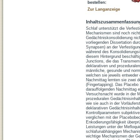
bestellen:
Zur Langanzeige
Inhaltszusammenfassun
Schlaf unterstützt die Verfe
Mechanismen sind noch nicht 
Gedächtniskonsolidierung nich
vorliegenden Dissertation dur
Synapsen) an der Verfestigung
während des Konsolidierungsin
diesem Hintergrund beschäfti
Junctions, die das Transmemb
deklarativen und prozedurale
männliche, gesunde und norma
welchen sie jeweils entwede
Nachmittag lernten sie zwei 
(Fingertapping). Das Placebo
darauffolgenden Nachmittag er
Versuchsnacht wurde in der M
prozeduralen Gedächtnisinhalt
wie sie auch in der Vorläufers
deklarativen Gedächtnisinhal
Kontrollparametern subjektive
verglichen mit der Placebobed
Enkodierungsfähigkeit überprü
Leistungen unter der Mefloqu
schlafunabhängigen Mechanism
wichtige Mechanismen der Gedä