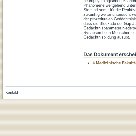
neurophysiologischen Phänome
Phänomene weitgehend unterbi
Sie sind somit für die Reaktiv
zukünftig weiter untersucht w
der prozeduralen Gedächtnisin
dass die Blockade der Gap Jun
Gedächtnisparameter niedersc
Synapsen beim Menschen eine
Gedächtnisbildung ausübt.
Das Dokument erschein
4 Medizinische Fakultä
Kontakt