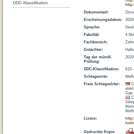
http
DDC-Klassifikation
http
Dokumentart:
Disse
Erscheinungsdatum:
2020
Sprache:
Deut
Fakultät:
4 Me
Fachbereich:
Zahn
Gutachter:
Halls
Tag der mündl.
2020
Prüfung:
DDC-Klassifikation:
610 
Schlagworte:
Mefl
Freie Schlagwörter:
G
elek
Gap 
C
Slee
Mem
Mefl
Lizenz:
http
tueb
Gedruckte Kopie