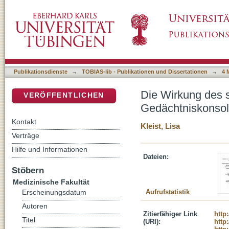
Die Wirkung des selektiven Gap Junction-Blo
DSpace Repositorium (Manakin basiert)
unter Schlafentzugsbedingungen
Publikationsdienste
→
TOBIAS-lib - Publikationen und Dissertationen
→
4 
Die Wirkung des s
VERÖFFENTLICHEN
Gedächtniskonsol
Kontakt
Kleist, Lisa
Verträge
Hilfe und Informationen
Dateien:
Stöbern
Medizinische Fakultät
Aufrufstatistik
Erscheinungsdatum
Autoren
Zitierfähiger Link
http
Titel
(URI):
http