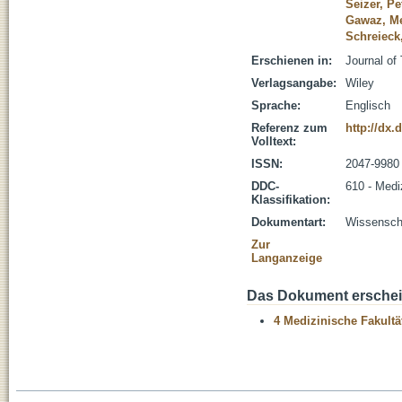
Seizer, Pe
Gawaz, Me
Schreieck
Erschienen in:
Journal of
Verlagsangabe:
Wiley
Sprache:
Englisch
Referenz zum
http://dx.
Volltext:
ISSN:
2047-9980
DDC-
610 - Medi
Klassifikation:
Dokumentart:
Wissenscha
Zur
Langanzeige
Das Dokument erschein
4 Medizinische Fakultä