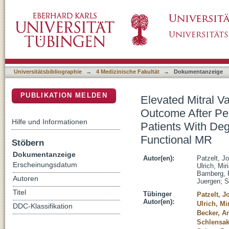
Elevated Mitral Valve Pressure Gradient Is 
DSpace Repositorium (Manakin basiert)
Edge-to-Edge Mitral Valve Repair in Patients
in Functional MR
Universitätsbibliographie
→
4 Medizinische Fakultät
→
Dokumentanzeige
PUBLIKATION MELDEN
Elevated Mitral V
Outcome After Per
Hilfe und Informationen
Patients With Deg
Functional MR
Stöbern
Dokumentanzeige
Autor(en):
Patzelt, J
Erscheinungsdatum
Ulrich, Mir
Bamberg, 
Autoren
Juergen
;
S
Titel
Tübinger
Patzelt, 
Autor(en):
Ulrich, Mi
DDC-Klassifikation
Becker, A
Schlensak