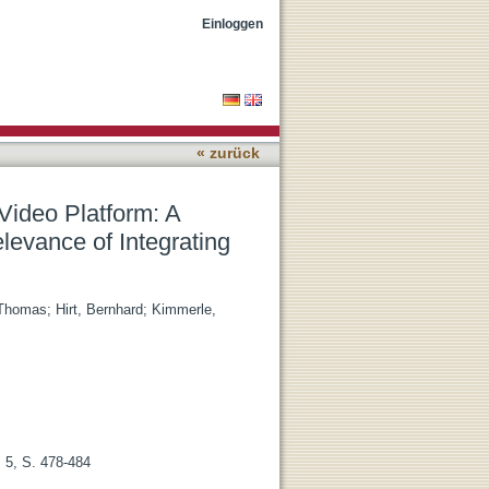
zed Controlled
Einloggen
linical Practice
« zurück
Video Platform: A
evance of Integrating
 Thomas
;
Hirt, Bernhard
;
Kimmerle,
 5, S. 478-484