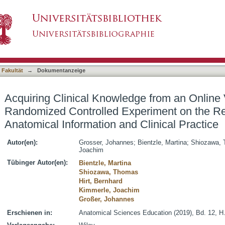
edge from an Online Video Platform: A Randomi
asiert)
ce of Integrating Anatomical Information and C
 Fakultät
→
Dokumentanzeige
Acquiring Clinical Knowledge from an Online 
Randomized Controlled Experiment on the Rel
Anatomical Information and Clinical Practice
Autor(en):
Grosser, Johannes
;
Bientzle, Martina
;
Shiozawa,
Joachim
Tübinger Autor(en):
Bientzle, Martina
Shiozawa, Thomas
Hirt, Bernhard
Kimmerle, Joachim
Großer, Johannes
Erschienen in:
Anatomical Sciences Education (2019), Bd. 12, H.