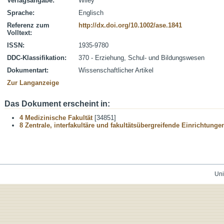
Verlagsangabe:
Wiley
Sprache:
Englisch
Referenz zum
http://dx.doi.org/10.1002/ase.1841
Volltext:
ISSN:
1935-9780
DDC-Klassifikation:
370 - Erziehung, Schul- und Bildungswesen
Dokumentart:
Wissenschaftlicher Artikel
Zur Langanzeige
Das Dokument erscheint in:
4 Medizinische Fakultät
[34851]
8 Zentrale, interfakultäre und fakultätsübergreifende Einrichtunge
Uni