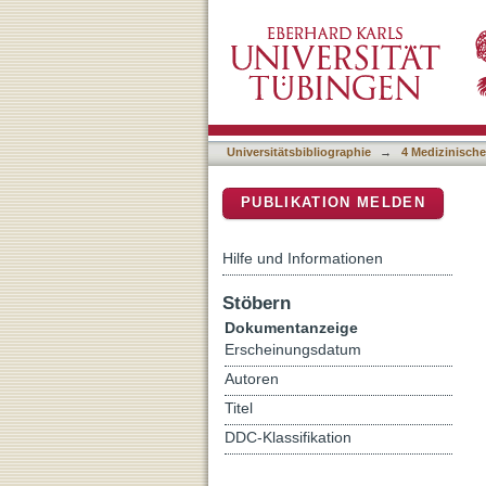
Acquiring Clinical Knowl
DSpace Repositorium (Manakin b
Experiment on the Relevan
Universitätsbibliographie
→
4 Medizinische
PUBLIKATION MELDEN
Hilfe und Informationen
Stöbern
Dokumentanzeige
Erscheinungsdatum
Autoren
Titel
DDC-Klassifikation