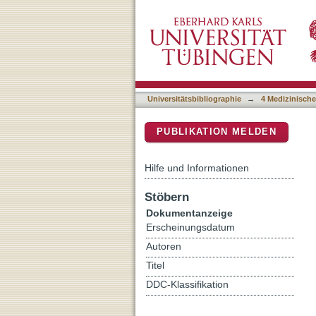
Artifact Reduction in the
DSpace Repositorium (Manakin b
of Iterative Metal Artifact
Universitätsbibliographie
→
4 Medizinische
PUBLIKATION MELDEN
Hilfe und Informationen
Stöbern
Dokumentanzeige
Erscheinungsdatum
Autoren
Titel
DDC-Klassifikation