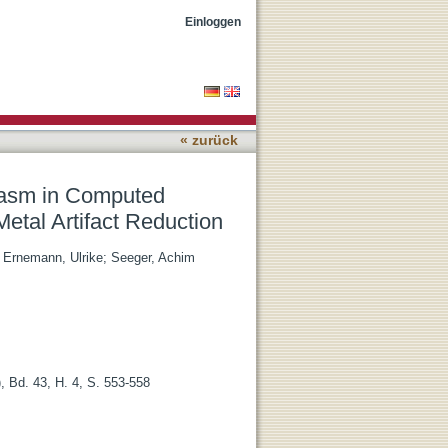
hic Perfusion: Potential
Einloggen
« zurück
spasm in Computed
Metal Artifact Reduction
;
Ernemann, Ulrike
;
Seeger, Achim
 Bd. 43, H. 4, S. 553-558