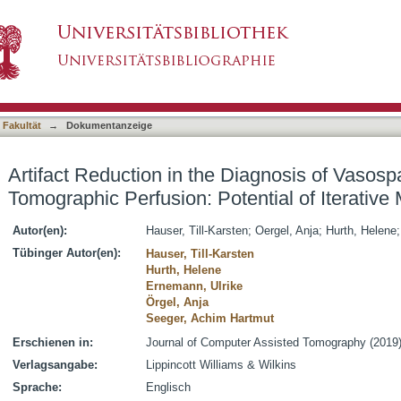
 Diagnosis of Vasospasm in Computed Tomograp
asiert)
 Reduction
 Fakultät
→
Dokumentanzeige
Artifact Reduction in the Diagnosis of Vaso
Tomographic Perfusion: Potential of Iterative 
Autor(en):
Hauser, Till-Karsten
;
Oergel, Anja
;
Hurth, Helene
Tübinger Autor(en):
Hauser, Till-Karsten
Hurth, Helene
Ernemann, Ulrike
Örgel, Anja
Seeger, Achim Hartmut
Erschienen in:
Journal of Computer Assisted Tomography (2019),
Verlagsangabe:
Lippincott Williams & Wilkins
Sprache:
Englisch