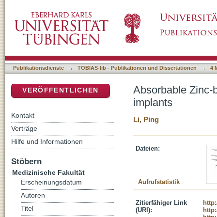
Absorbable Zinc-based alloy for craniomaxill
DSpace Repositorium (Manakin basiert)
Publikationsdienste
→
TOBIAS-lib - Publikationen und Dissertationen
→
4 
Absorbable Zinc-b
VERÖFFENTLICHEN
implants
Kontakt
Li, Ping
Verträge
Hilfe und Informationen
Dateien:
Stöbern
Medizinische Fakultät
Aufrufstatistik
Erscheinungsdatum
Autoren
Zitierfähiger Link
http
Titel
(URI):
http