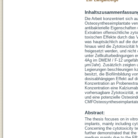
Inhaltszusammenfassun
Die Arbeit konzentriert sich a
Osteosyntheseimplantate verw
antibakterielle Eigenschaften
Extrakten offensichtliche zy
toxischen Effekte durch das 
was hauptsächlich auf die dur
hinaus wird die Zytotoxizität
freigesetzt werden, und nich
unter Zellkulturbedingungen 
4Ag im DMEM / F-12 ungefähr 1
μm/Jahr). Zusätzlich zeigten
Legierungen beschleunigen kan
besitzt, die Biofilmbildung v
dosisabhängigen Effekt auf d
Konzentration an Probenextrak
Konzentration eine Kalziuma
vorhersagbare Zytotoxizität, 
und eine potenzielle Osteoindu
CMFOsteosyntheseimplantate s
Abstract:
The thesis focuses on in vitr
implants, mainly including cyt
Concerning the cytotoxicity te
further demonstrated that the 
medium mainly due to the FBS-