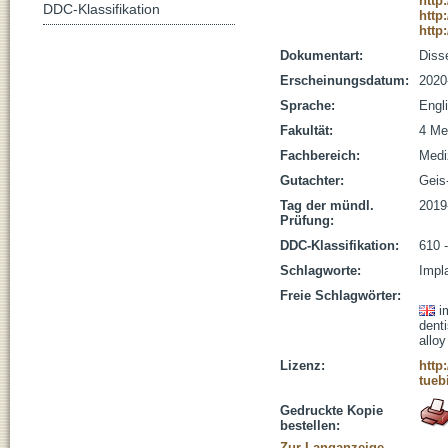
http
DDC-Klassifikation
http
http
Dokumentart:
Disse
Erscheinungsdatum:
2020
Sprache:
Engl
Fakultät:
4 Me
Fachbereich:
Medi
Gutachter:
Geis-
Tag der mündl.
2019
Prüfung:
DDC-Klassifikation:
610 
Schlagworte:
Impl
Freie Schlagwörter:
i
denti
alloy
Lizenz:
http
tueb
Gedruckte Kopie
bestellen:
Zur Langanzeige