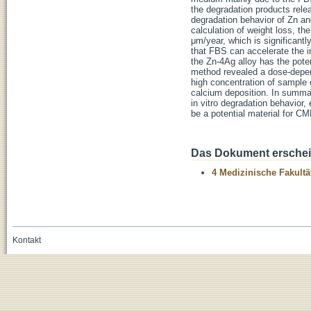
the degradation products rele
degradation behavior of Zn an
calculation of weight loss, t
μm/year, which is significantly
that FBS can accelerate the i
the Zn-4Ag alloy has the potent
method revealed a dose-depende
high concentration of sample 
calcium deposition. In summar
in vitro degradation behavior, 
be a potential material for C
Das Dokument erschein
4 Medizinische Fakultä
Kontakt