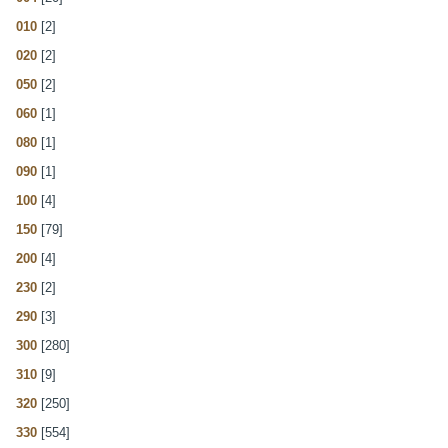
010
[2]
020
[2]
050
[2]
060
[1]
080
[1]
090
[1]
100
[4]
150
[79]
200
[4]
230
[2]
290
[3]
300
[280]
310
[9]
320
[250]
330
[554]