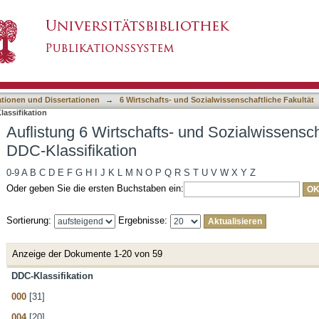
 und Sozialwissenschaftliche Fakultät nach DDC
asiert)
ationen und Dissertationen
→
6 Wirtschafts- und Sozialwissenschaftliche Fakultät
lassifikation
Auflistung 6 Wirtschafts- und Sozialwissensch
DDC-Klassifikation
0-9
A
B
C
D
E
F
G
H
I
J
K
L
M
N
O
P
Q
R
S
T
U
V
W
X
Y
Z
Oder geben Sie die ersten Buchstaben ein:
Sortierung:
Ergebnisse:
Anzeige der Dokumente 1-20 von 59
DDC-Klassifikation
000
[31]
004
[20]