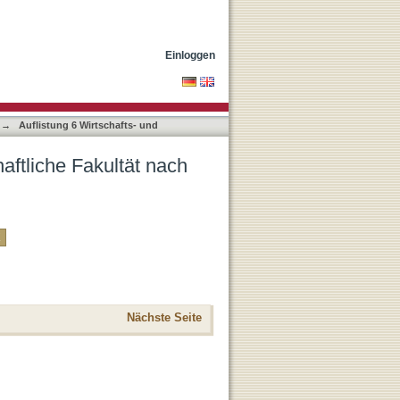
-Klassifikation
Einloggen
→
Auflistung 6 Wirtschafts- und
aftliche Fakultät nach
Nächste Seite