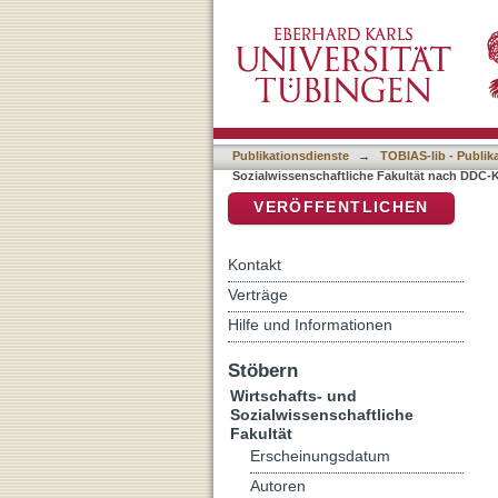
Auflistung 6 Wirtschafts-
DSpace Repositorium (Manakin b
Publikationsdienste
→
TOBIAS-lib - Publik
Sozialwissenschaftliche Fakultät nach DDC-K
VERÖFFENTLICHEN
Kontakt
Verträge
Hilfe und Informationen
Stöbern
Wirtschafts- und
Sozialwissenschaftliche
Fakultät
Erscheinungsdatum
Autoren