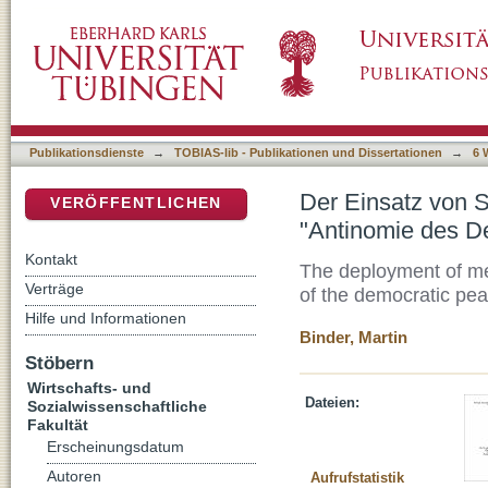
Der Einsatz von Söldnerfirmen durch gewähl
DSpace Repositorium (Manakin basiert)
Demokratischen Friedens"?
Publikationsdienste
→
TOBIAS-lib - Publikationen und Dissertationen
→
6 
Der Einsatz von S
VERÖFFENTLICHEN
"Antinomie des D
Kontakt
The deployment of me
Verträge
of the democratic pea
Hilfe und Informationen
Binder, Martin
Stöbern
Wirtschafts- und
Dateien:
Sozialwissenschaftliche
Fakultät
Erscheinungsdatum
Autoren
Aufrufstatistik