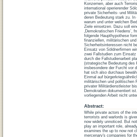
Konzernen, aber auch Terroris
international operierender Söl
private Sicherheits- und Milit
deren Bedeutung stark zu. In
warum und unter welchen Bed
Ziele einsetzen. Dazu soll ein
‚Demokratischen Friedens’, fr
folgende Haupthypothese form
finanziellen, militärischen u
Sicherheitsinteressen nicht b
Einsatz von Söldnerfirmen wi
zwei Fallstudien zum Einsatz 
durch die Fallstudienarbeit pl
(strategische Bedeutung des K
insbesondere der Furcht vor 
hat sich also durchaus bewähr
Einmal auf bürgerkriegsähnlic
militärischen und politischen
privater Militärdienstleister 
Demokratien dokumentiert ist.
vorliegenden Arbeit nicht unt
Abstract:
While private actors of the in
terrorists and warlords is giv
now widely unnoticed. But not 
play an important role, alrea
examines the up to now not c
mercenary's companies for the 