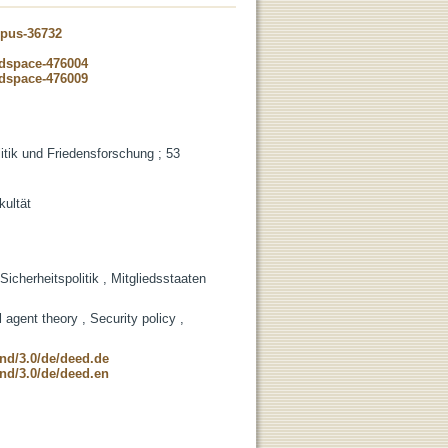
opus-36732
-dspace-476004
-dspace-476009
litik und Friedensforschung ; 53
kultät
icherheitspolitik , Mitgliedsstaaten
 agent theory , Security policy ,
-nd/3.0/de/deed.de
-nd/3.0/de/deed.en