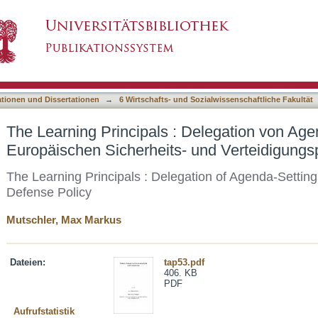
 Delegation von Agenda-Setting in der Europäi
asiert)
ationen und Dissertationen
→
6 Wirtschafts- und Sozialwissenschaftliche Fakultät
The Learning Principals : Delegation von Age
Europäischen Sicherheits- und Verteidigungsp
The Learning Principals : Delegation of Agenda-Settin
Defense Policy
Mutschler, Max Markus
Dateien:
tap53.pdf
406. KB
PDF
Aufrufstatistik