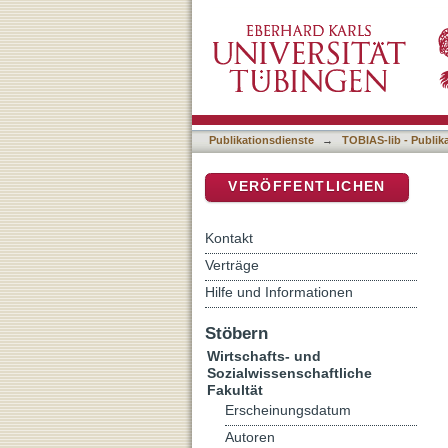
The Learning Principals :
DSpace Repositorium (Manakin b
Verteidigungspolitik
Publikationsdienste
→
TOBIAS-lib - Publik
VERÖFFENTLICHEN
Kontakt
Verträge
Hilfe und Informationen
Stöbern
Wirtschafts- und
Sozialwissenschaftliche
Fakultät
Erscheinungsdatum
Autoren