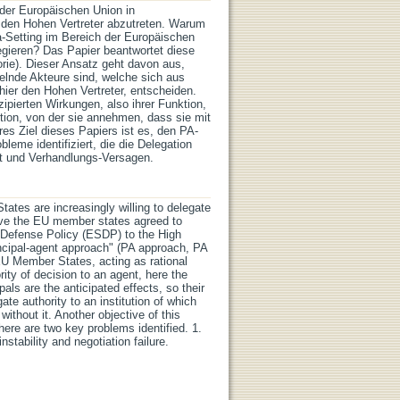
 der Europäischen Union in
den Hohen Vertreter abzutreten. Warum
a-Setting im Bereich der Europäischen
egieren? Das Papier beantwortet diese
rie). Dieser Ansatz geht davon aus,
delnde Akteure sind, welche sich aus
hier den Hohen Vertreter, entscheiden.
ipierten Wirkungen, also ihrer Funktion,
ution, von der sie annehmen, dass sie mit
es Ziel dieses Papiers ist es, den PA-
leme identifiziert, die die Delegation
ät und Verhandlungs-Versagen.
tates are increasingly willing to delegate
ave the EU member states agreed to
d Defense Policy (ESDP) to the High
incipal-agent approach" (PA approach, PA
EU Member States, acting as rational
rity of decision to an agent, here the
als are the anticipated effects, so their
te authority to an institution of which
without it. Another objective of this
here are two key problems identified. 1.
stability and negotiation failure.