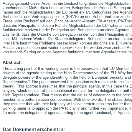
Ausgangspunkt dieser Arbeit ist die Beobachtung, dass die Mitgliedstaaten
zunehmendem Maße dazu bereit waren, Befugnisse des Agenda-Setting an 
haben sich die Mitgliedstaaten der EU bereit erklärt, Befugnisse des Agend
Sicherheits- und Verteidigungspolitik (ESVP) an den Hohen Vertreter zu del
Frage unter Rückgriff auf den „Principal-Agent“-Ansatz (PA-Ansatz, PA-Theo
dass die Prinzipale, in diesem Fall die Mitgliedstaaten der EU, rational han
funktionalen Motiven für die Delegation von Befugnissen an einen Agenten, 
Das heißt, dass die Ursache von Delegation in den von den Prinzipalen antiz
liegt. Mit anderen Worten: Die Staaten delegieren Befugnisse an eine Instit
ihrer Hilfe bestimmte Probleme besser lösen können als ohne sie. Ein weiter
Ansatz zu präzisieren und weiter-zuentwickeln. Es werden zwei zentrale Prob
von Agenda-Setting an einen Agenten funktional machen: Agenda-Instabilit
Abstract:
The starting point of this working paper is the observation that EU Member S
powers of the agenda-setting to the High Representative of the EU. Why h
delegate powers of the agenda-setting in the field of European Security an
Representative? The paper answered this question with recourse to the "pr
theory). This approach assumes that the principal agents, in this case the 
players, which consist of functionaltional motives for the delegation of autho
High Representativee. That means that the cause of delegation to the princip
function is a better solution competence. With other words: The states delega
they assume that with their help they will solve certain problems better than 
working paper is to approach the PA to clarify and further key importance. T
To make the delegation of agenda-setting to an agent functional; 2. Agenda in
Das Dokument erscheint in: