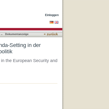
schen Sicherheits- und
Einloggen
« zurück
→
Dokumentanzeige
nda-Setting in der
olitik
g in the European Security and