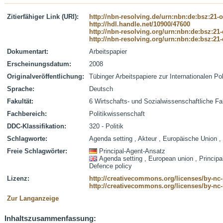
Zitierfähiger Link (URI):
http://nbn-resolving.de/urn:nbn:de:bsz:21-
http://hdl.handle.net/10900/47600
http://nbn-resolving.org/urn:nbn:de:bsz:21
http://nbn-resolving.org/urn:nbn:de:bsz:21
Dokumentart:
Arbeitspapier
Erscheinungsdatum:
2008
Originalveröffentlichung:
Tübinger Arbeitspapiere zur Internationalen Po
Sprache:
Deutsch
Fakultät:
6 Wirtschafts- und Sozialwissenschaftliche Fa
Fachbereich:
Politikwissenschaft
DDC-Klassifikation:
320 - Politik
Schlagworte:
Agenda setting , Akteur , Europäische Union , S
Freie Schlagwörter:
Principal-Agent-Ansatz
Agenda setting , European union , Principal
Defence policy
Lizenz:
http://creativecommons.org/licenses/by-nc
http://creativecommons.org/licenses/by-nc
Zur Langanzeige
Inhaltszusammenfassung: