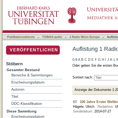
Auflistung 1 Radio Micro-Europa nach Titel
Publikationsdienste
→
TOBIAS-audio
→
1 Radio Micro-Europa
→
Auflist
Auflistung 1 Radi
VERÖFFENTLICHEN
0-9
A
B
C
D
E
F
G
H
I
J
K
L
Stöbern
Oder geben Sie die ersten Bu
Gesamter Bestand
Bereiche & Sammlungen
Sortiert nach:
Erscheinungsdatum
Autoren
Anzeige der Dokumente 1-2
Titel
60
100 Jahre Erster Weltkr
DDC-Klassifikation
Hägele, Ulrich
Redaktion:
U
Diese Sammlung
Sendedatum:
2014-07-27
Erscheinungsdatum