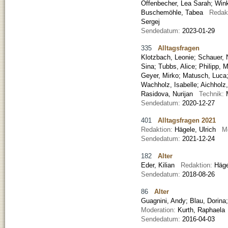
Offenbecher, Lea Sarah
;
Wink
Buschemöhle, Tabea
Redak
Sergej
Sendedatum:
2023-01-29
335
Alltagsfragen
Klotzbach, Leonie
;
Schauer, 
Sina
;
Tubbs, Alice
;
Philipp, 
Geyer, Mirko
;
Matusch, Luca
Wachholz, Isabelle
;
Aichholz,
Rasidova, Nurijan
Technik:
Sendedatum:
2020-12-27
401
Alltagsfragen 2021
Redaktion:
Hägele, Ulrich
M
Sendedatum:
2021-12-24
182
Alter
Eder, Kilian
Redaktion:
Häge
Sendedatum:
2018-08-26
86
Alter
Guagnini, Andy
;
Blau, Dorina
Moderation:
Kurth, Raphael
Sendedatum:
2016-04-03