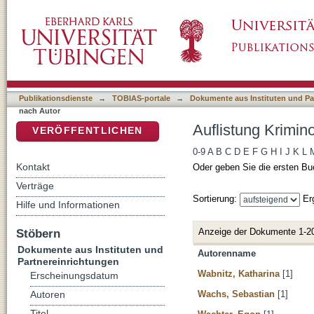
Auflistung Kriminologisches Repository nach
DSpace Repositorium (Manakin basiert)
Publikationsdienste
→
TOBIAS-portale
→
Dokumente aus Instituten und Pa
nach Autor
Auflistung Krimin
VERÖFFENTLICHEN
0-9
A
B
C
D
E
F
G
H
I
J
K
L
Kontakt
Oder geben Sie die ersten Bu
Verträge
Sortierung:
Er
Hilfe und Informationen
Anzeige der Dokumente 1-2
Stöbern
Dokumente aus Instituten und
Autorenname
Partnereinrichtungen
Wabnitz, Katharina
[1]
Erscheinungsdatum
Wachs, Sebastian
[1]
Autoren
Titel