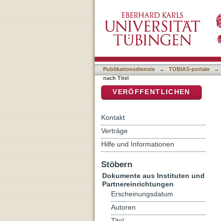
Auflistung Kriminologisch
DSpace Repositorium (Manakin b
Publikationsdienste
→
TOBIAS-portale
→
nach Titel
VERÖFFENTLICHEN
Kontakt
Verträge
Hilfe und Informationen
Stöbern
Dokumente aus Instituten und
Partnereinrichtungen
Erscheinungsdatum
Autoren
Titel