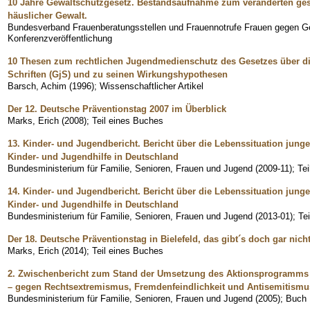
10 Jahre Gewaltschutzgesetz. Bestandsaufnahme zum veränderten ges
häuslicher Gewalt.
Bundesverband Frauenberatungsstellen und Frauennotrufe Frauen gegen Ge
Konferenzveröffentlichung
10 Thesen zum rechtlichen Jugendmedienschutz des Gesetzes über di
Schriften (GjS) und zu seinen Wirkungshypothesen
Barsch, Achim
(
1996
)
;
Wissenschaftlicher Artikel
Der 12. Deutsche Präventionstag 2007 im Überblick
Marks, Erich
(
2008
)
;
Teil eines Buches
13. Kinder- und Jugendbericht. Bericht über die Lebenssituation jun
Kinder- und Jugendhilfe in Deutschland
Bundesministerium für Familie, Senioren, Frauen und Jugend
(
2009-11
)
;
Tei
14. Kinder- und Jugendbericht. Bericht über die Lebenssituation jun
Kinder- und Jugendhilfe in Deutschland
Bundesministerium für Familie, Senioren, Frauen und Jugend
(
2013-01
)
;
Te
Der 18. Deutsche Präventionstag in Bielefeld, das gibt´s doch gar nich
Marks, Erich
(
2014
)
;
Teil eines Buches
2. Zwischenbericht zum Stand der Umsetzung des Aktionsprogramms 
– gegen Rechtsextremismus, Fremdenfeindlichkeit und Antisemitismu
Bundesministerium für Familie, Senioren, Frauen und Jugend
(
2005
)
;
Buch