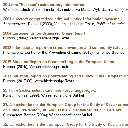
20 Jahre "Seehaus": extra muros, intra muros
Weinhold, Ulrich
;
Abrell, Irmela
;
Schmutz, Eva-Maria
;
Wyk, Janina van
(
20
2001 directory computerised criminal justice information systems
Scherpenzeel, Richard
(
2000
)
;
Verschiedenartige Texte
;
Publication series 
2004 European Union Organised Crime Report
Europol
(
2004
)
;
Verschiedenartige Texte
2012 International report on crime prevention and community safety
International Centre for the Prevention of Crime
(
2013
)
;
Teil eines Buches
2015 Situation Report on Counterfeiting in the European Union
Europol
(
2015
)
;
Verschiedenartige Texte
2017 Situation Report on Counterfeiting and Piracy in the European U
Europol
(
2017-06
)
;
Verschiedenartige Texte
25 Jahre Sicherheitsdiskurs - ein Forschungsprojekt
Kunz, Thomas
(
1999
)
;
Wissenschaftlicher Artikel
31. Jahreskonferenz der European Group for the Study of Deviance and 
on Crime Prevention, 30. August bis 2. September 2003 in Helsinki
Cummerow, Bettina
(
2004
)
;
Wissenschaftlicher Artikel
32. Jahreskonferenz der „European Group for the Study of Deviance and