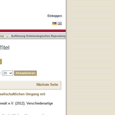
Einloggen
ory
→
Auflistung Kriminologisches Repository
itel
e:
Nächste Seite
sellschaftlichen Umgang mit
walt e.V.
(
2012
)
;
Verschiedenartige