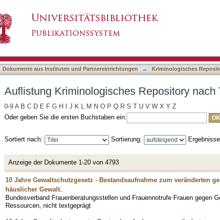
es Repository nach Titel
asiert)
Dokumente aus Instituten und Partnereinrichtungen
→
Kriminologisches Reposit
Auflistung Kriminologisches Repository nach T
0-9
A
B
C
D
E
F
G
H
I
J
K
L
M
N
O
P
Q
R
S
T
U
V
W
X
Y
Z
Oder geben Sie die ersten Buchstaben ein:
Sortiert nach:
Sortierung:
Ergebniss
Anzeige der Dokumente 1-20 von 4793
10 Jahre Gewaltschutzgesetz - Bestandsaufnahme zum veränderten ge
häuslicher Gewalt.
Bundesverband Frauenberatungsstellen und Frauennotrufe Frauen gegen Ge
Ressourcen, nicht textgeprägt