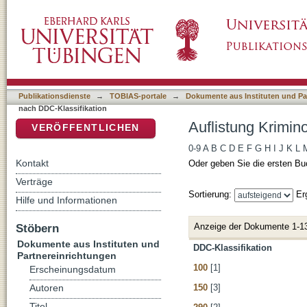
Auflistung Kriminologisches Repository nach
DSpace Repositorium (Manakin basiert)
Publikationsdienste
→
TOBIAS-portale
→
Dokumente aus Instituten und Pa
nach DDC-Klassifikation
Auflistung Krimin
VERÖFFENTLICHEN
0-9
A
B
C
D
E
F
G
H
I
J
K
L
Kontakt
Oder geben Sie die ersten Bu
Verträge
Sortierung:
Er
Hilfe und Informationen
Anzeige der Dokumente 1-1
Stöbern
Dokumente aus Instituten und
DDC-Klassifikation
Partnereinrichtungen
100
[1]
Erscheinungsdatum
150
[3]
Autoren
Titel