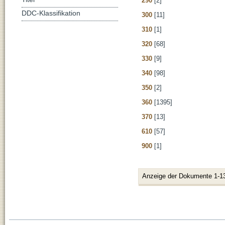
290
[2]
DDC-Klassifikation
300
[11]
310
[1]
320
[68]
330
[9]
340
[98]
350
[2]
360
[1395]
370
[13]
610
[57]
900
[1]
Anzeige der Dokumente 1-1